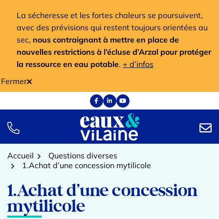
Aller
La sécheresse et les fortes chaleurs se poursuivent,
au
avec des prévisions qui restent toujours orientées au
contenu
sec,
nous contraignant à mettre en place de
nouvelles restrictions à l’écluse d’Arzal pour protéger
la ressource en eau potable
.
+ d’infos
Fermer
Facebook
(ouverture dans un nouvel onglet)
Linkedin
(ouverture dans un nouvel onglet)
YouTube
(ouverture dans un nouvel onglet)
TÉL.
NOUS
Accueil
Questions diverses
1.Achat d’une concession mytilicole
1.Achat d’une concession
mytilicole