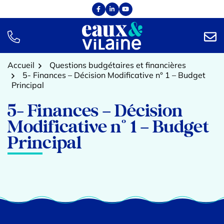
Aller
Facebook
(ouverture dans un nouvel onglet)
Linkedin
(ouverture dans un nouvel onglet)
YouTube
(ouverture dans un nouvel onglet)
au
contenu
TÉL.
NOUS
Accueil
Questions budgétaires et financières
5- Finances – Décision Modificative n° 1 – Budget
Principal
5- Finances – Décision
Modificative n° 1 – Budget
Principal