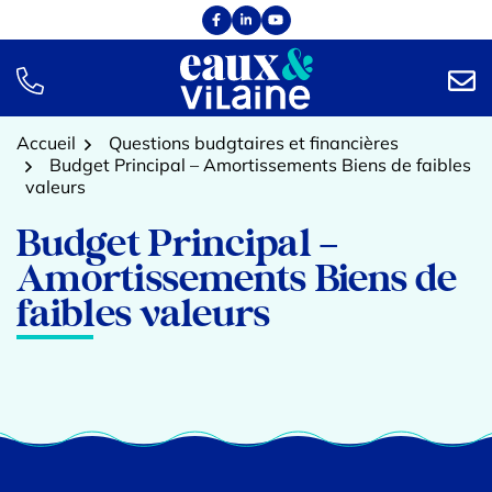
Aller
Facebook
(ouverture dans un nouvel onglet)
Linkedin
(ouverture dans un nouvel onglet)
YouTube
(ouverture dans un nouvel onglet)
au
contenu
TÉL.
NOUS
Accueil
Questions budgtaires et financières
Budget Principal – Amortissements Biens de faibles
valeurs
Budget Principal –
Amortissements Biens de
faibles valeurs