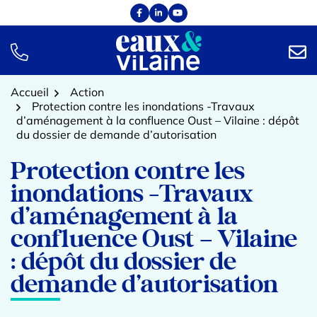
Aller
Facebook
(ouverture dans un nouvel onglet)
Linkedin
(ouverture dans un nouvel onglet)
YouTube
(ouverture dans un nouvel onglet)
au
contenu
TÉL.
NOUS
Accueil
Action
Protection contre les inondations -Travaux
d’aménagement à la confluence Oust – Vilaine : dépôt
du dossier de demande d’autorisation
Protection contre les
inondations -Travaux
d’aménagement à la
confluence Oust – Vilaine
: dépôt du dossier de
demande d’autorisation