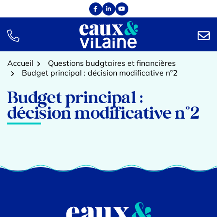
Aller
Facebook
(ouverture dans un nouvel onglet)
Linkedin
(ouverture dans un nouvel onglet)
YouTube
(ouverture dans un nouvel onglet)
au
contenu
TÉL.
NOUS
Accueil
Questions budgtaires et financières
Budget principal : décision modificative n°2
Budget principal :
décision modificative n°2