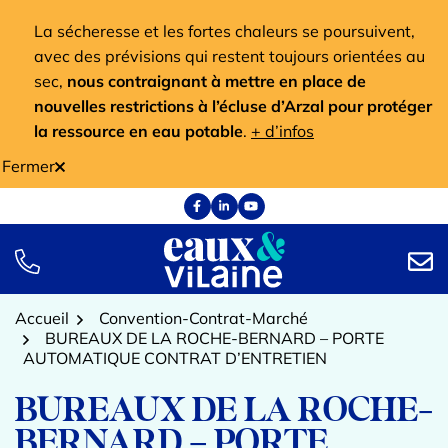
Aller
La sécheresse et les fortes chaleurs se poursuivent,
au
avec des prévisions qui restent toujours orientées au
contenu
sec,
nous contraignant à mettre en place de
nouvelles restrictions à l’écluse d’Arzal pour protéger
la ressource en eau potable
.
+ d’infos
Fermer
Facebook
(ouverture dans un nouvel onglet)
Linkedin
(ouverture dans un nouvel onglet)
YouTube
(ouverture dans un nouvel onglet)
TÉL.
NOUS
Accueil
Convention-Contrat-Marché
BUREAUX DE LA ROCHE-BERNARD – PORTE
AUTOMATIQUE CONTRAT D’ENTRETIEN
BUREAUX DE LA ROCHE-
BERNARD – PORTE