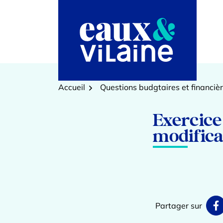
Aller
au
contenu
Accueil
Questions budgtaires et financiè
Exercice 
modifica
Partager sur
P
(