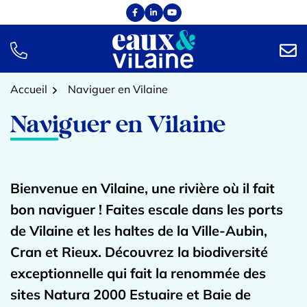
Aller
Facebook
(ouverture dans un nouvel onglet)
Linkedin
(ouverture dans un nouvel onglet)
YouTube
(ouverture dans un nouvel onglet)
au
contenu
TÉL.
NOUS
Accueil
Naviguer en Vilaine
Naviguer en Vilaine
Bienvenue en Vilaine, une rivière où il fait
bon naviguer ! Faites escale dans les ports
de Vilaine et les haltes de la Ville-Aubin,
Cran et Rieux. Découvrez la biodiversité
exceptionnelle qui fait la renommée des
sites Natura 2000 Estuaire et Baie de